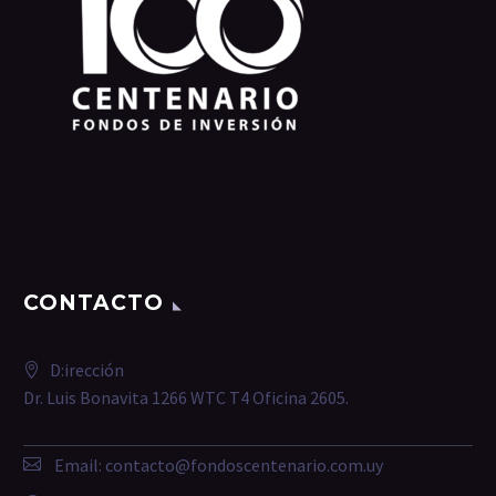
CONTACTO
D:irección
Dr. Luis Bonavita 1266 WTC T4 Oficina 2605.
Email:
contacto@fondoscentenario.com.uy