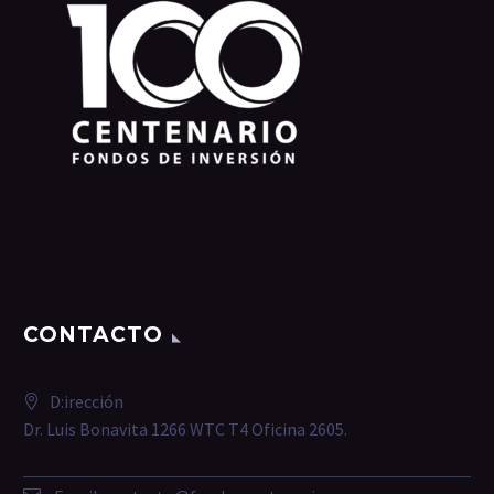
CONTACTO
D:irección
Dr. Luis Bonavita 1266 WTC T4 Oficina 2605.