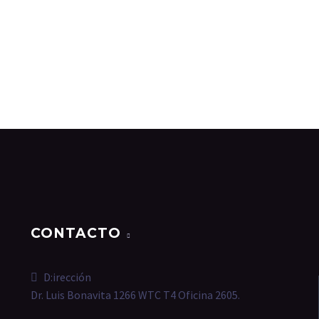
CONTACTO
D:irección
Dr. Luis Bonavita 1266 WTC T4 Oficina 2605.